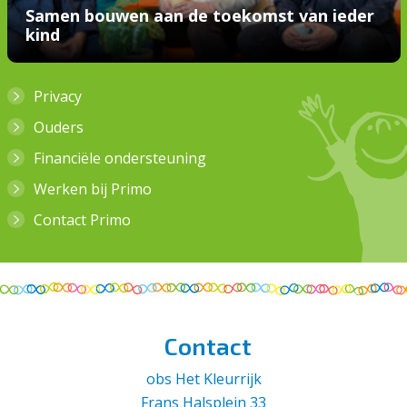
Samen bouwen aan de toekomst van ieder
kind
Privacy
Ouders
Financiële ondersteuning
Werken bij Primo
Contact Primo
Contact
obs Het Kleurrijk
Frans Halsplein 33