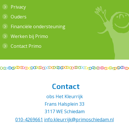
Privacy
Ouders
Financiële ondersteuning
Werken bij Primo
Contact Primo
Contact
obs Het Kleurrijk
Frans Halsplein 33
3117 WE Schiedam
010-4269661
info.kleurrijk@primoschiedam.nl